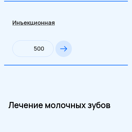
Реминерализирующая терапия
(1 зуба)
170
Покрытие аргенатом (1 зуба)
580
Лечение кариеса молочного зуба с
использование пломбы химического
отверждения
1900