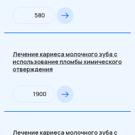
3-е посещение: наложение РФП,
пломбирование лечебной пастой,
постановка пломбы светового
отверждения
2600
Наложение пульпотека по I посещению
под временную пломбу
1300
Наложение пульпотека по II
посещению, постановка хим.пломбы