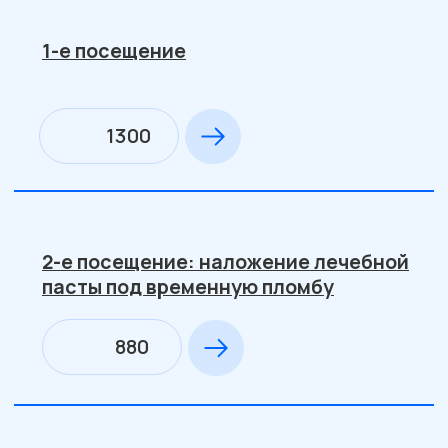
8 (49241) 35540
8 (904) 6583638
8 (900) 5861861
kleopatra-centr@mail.ru
601501 Каховского, 5 Гусь-Хрустальный,
Владимирская обл.
Режим работы:
7:00 - 20:00 - пн. - сб.
8:00 - 16:00 - вс
© Все права защищены 2024. Kleopatra
Политика конфиденциальности
Сайт разработан в MAJIX