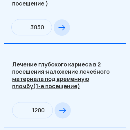
пасты под временную пломбу
880
3-е посещение: пломбирование
пастой (аппексдент), метапекс
1150
Механическая и
медикаментозная
обработка