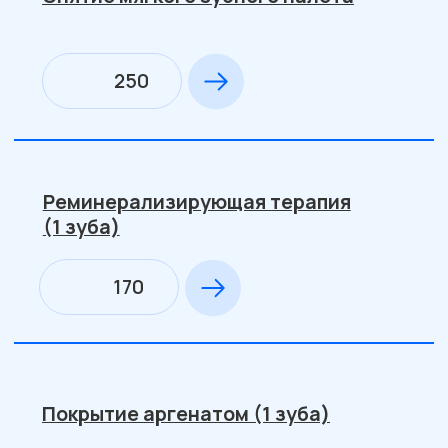
1200
2-е посещение: наложение тампона
с РФС, или лечебная паста под
временную пломбу
880
3-е посещение: наложение РФП,
пломбирование лечебной пастой,
постановка пломбы
хим.отверждения
1900