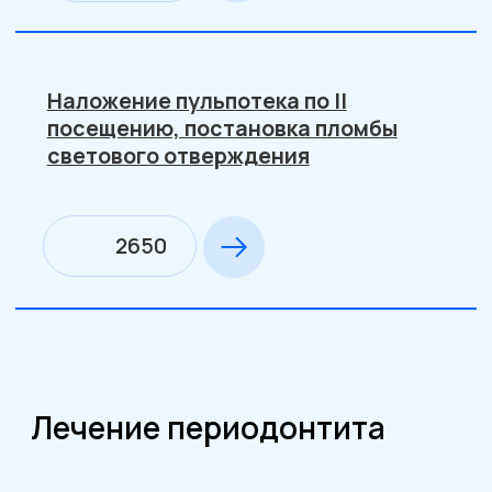
Алабекян Армине Арсеновна
Навигация
Главная
Услуги
О нас
Контакты
Специалисты
Контакты
8 (49241) 30201