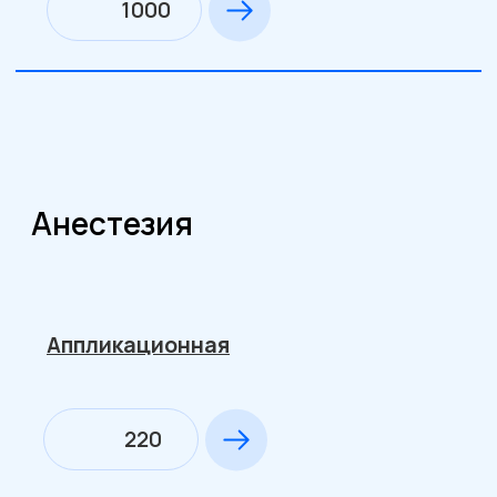
Выявление налета на зубах
500
Обучение гигиене полости рта
500
Снятие мягкого зубного налета
250