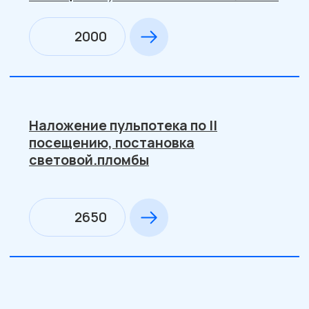
материала под временную
пломбу(1-е посещение)
1200
Лечение глубокого кариеса в 2
посещения:восстановление с
применением материалов
химического отверждения (2-е
посещение)
2300
Лечение глубокого кариеса в 2
посещения:восстановление с
применением материалов
светового отверждения (2-е