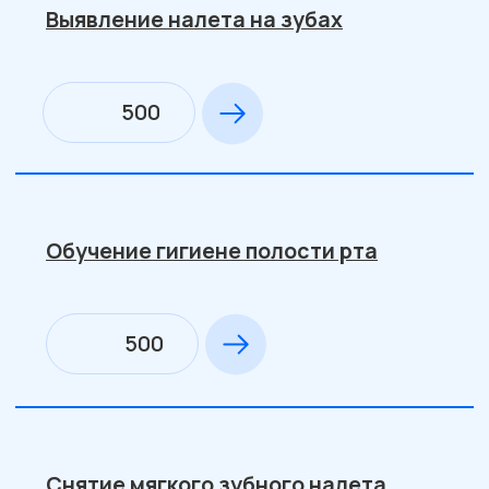
Лечение кариеса молочного зуба с
использование пломбы светового
отверждения
2500
Лечение пульпита
молочного зуба
(ампутационным методом)
1-е посещение: наложение мышьяк и
безмышьяков пасты под временную
пломбу